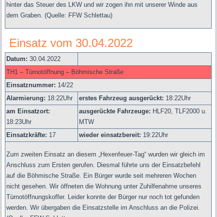
hinter das Steuer des LKW und wir zogen ihn mit unserer Winde aus
dem Graben.
(Quelle: FFW Schlettau)
Einsatz vom 30.04.2022
Datum:
30.04.2022
TH1 – Türnotöffnung – Böhmische Straße
Einsatznummer:
14/22
Alarmierung:
18
:22Uhr
erstes Fahrzeug ausgerückt:
18:22Uhr
am Einsatzort:
ausgerückte Fahrzeuge:
HLF20, TLF2000 u.
18:23Uhr
MTW
Einsatzkräfte:
17
wieder einsatzbereit:
19:22Uhr
Zum zweiten Einsatz an diesem „Hexenfeuer-Tag“ wurden wir gleich im
Anschluss zum Ersten gerufen. Diesmal führte uns der Einsatzbefehl
auf die Böhmische Straße. Ein Bürger wurde seit mehreren Wochen
nicht gesehen. Wir öffneten die Wohnung unter Zuhilfenahme unseres
Türnotöffnungskoffer. Leider konnte der Bürger nur noch tot gefunden
werden. Wir übergaben die Einsatzstelle im Anschluss an die Polizei.