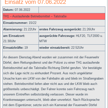
Einsatz vom 07.06.2022
Datum:
07.06.2022
TH1 – Auslaufende Betriebsmittel – Talstraße
Einsatznummer:
15/22
Alarmierung:
21
:22Uhr
erstes Fahrzeug ausgerückt:
21:26Uhr
am Einsatzort:
ausgerückte Fahrzeuge:
HLF20, TLF2000 u.
21:30Uhr
MTW
Einsatzkräfte:
19
wieder einsatzbereit:
22:52Uhr
An diesem Dienstag Abend wurden wir zusammen mit der Feuerwehr
Dörfel, dem Rettungsdienst und der Polizei zu einer TH1 auslaufende
Betriebsmittel auf die Talstraße Richtung Dörfel gerufen. Vor bestätigte
sich die Lage nicht zu einhundert Prozent. Aus noch ungeklärter
Ursache kam ein LKW von der Fahrbahn ab und blieb im Straßengraben
stehen. Betriebsmittel liefen aber nicht aus und der LKW blieb auch
größtenteils unbeschädigt. Der Fahrer konnte sein Fahrzeug nach
unserem Eintreffen selbstständig verlassen. Dieser wurde im
Krankenwaagen untersucht, blieb aber unverletzt. Nach Rücksprache
mit dem Eigentümer, setzte sich ein Kamerad der Feuerwehr Dörfel