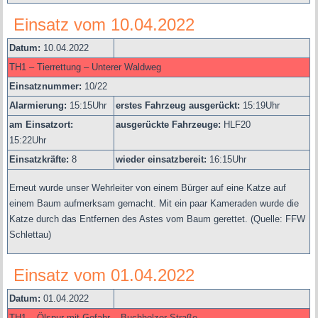
Einsatz vom 10.04.2022
Datum:
10.04.2022
TH1 – Tierrettung – Unterer Waldweg
Einsatznummer:
10/22
Alarmierung:
15
:15Uhr
erstes Fahrzeug ausgerückt:
15:19Uhr
am Einsatzort:
ausgerückte Fahrzeuge:
HLF20
15:22Uhr
Einsatzkräfte:
8
wieder einsatzbereit:
16:15Uhr
E
rneut wurde unser Wehrleiter von einem Bürger auf eine Katze auf
einem Baum aufmerksam gemacht. Mit ein paar Kameraden wurde die
Katze durch das Entfernen des Astes vom Baum gerettet.
(Quelle: FFW
Schlettau)
Einsatz vom 01.04.2022
Datum:
01.04.2022
TH1 – Ölspur mit Gefahr – Buchholzer Straße