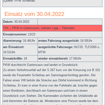
(Quelle: FFW Schlettau
Einsatz vom 30.04.2022
Datum:
30.04.2022
TH1 – PKW in Gartenzaun, unklare Lage – Talstraße
Einsatznummer:
13/22
Alarmierung:
16
:46Uhr
erstes Fahrzeug ausgerückt:
16:50Uhr
am Einsatzort:
ausgerückte Fahrzeuge:
HLF20, TLF2000 u.
16:51Uhr
MTW
Einsatzkräfte:
19
wieder einsatzbereit:
17:56Uhr
PKW durchbricht Gartenzaun und landet in Grundstück:
Zu einem Verkehrsunfall auf der S 267 kurz vor der Kreuzung zur B 101
wurde die Feuerwehr Schlettau am Samstagnachmittag gerufen. Der
Fahrer eines VW befuhr die Strecke aus Dörfel kommend in Richtung
Schlettau. Er kam in einer Kurve von der Fahrbahn ab, krachte gegen
einen Bordstein, durchbrach ein Gartenzaun und kam in einem
Grundstück zum Stehen. Die Kameraden sicherten die Unfallstelle ab
und klemmten die Batterie ab. Mindestens eine Person wurde bei dem