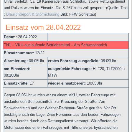
Unfall verletzt. Ca. 19 Kameraden aus Schlettau, sowie Rettungsdienst
und Polizei waren im Einsatz. Die S 267 blieb voll gesperrt.
(Quelle: Text
:
Blaulichtreport & Stormchasing
Bild: FFW Schlettau)
Einsatz vom 28.04.2022
Datum:
28.04.2022
TH1 – VKU auslaufende Betriebsmittel – Am Schwanenteich
Einsatznummer:
12/22
Alarmierung:
08
:05Uhr
erstes Fahrzeug ausgerückt:
08:09Uhr
am Einsatzort:
ausgerückte Fahrzeuge:
HLF20, TLF2000 u.
08:10Uhr
MTW
Einsatzkräfte:
17
wieder einsatzbereit:
10:05Uhr
Gegen 08:05Uhr wurden wir zu einem VKU, zweier Fahrzeuge mit
auslaufenden Betriebsmitteln zur Kreuzung der Straßen Am
Schwanenteich und der Walther-Rathenau-Straße gerufen. Vor Ort
bestätigte sich die Lage. Zwei Personen aus den beiden Fahrzeugen
wurden bereits durch den Rettungsdienst versorgt. Wir öffneten die
Motorhaube des einen Fahrzeuges mit Hilfe unseres hydraulischen