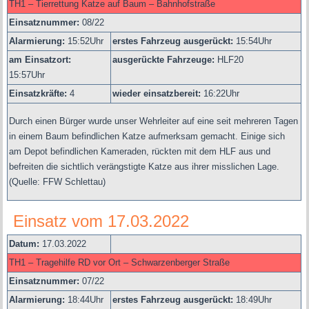
TH1 – Tierrettung Katze auf Baum – Bahnhofstraße
Einsatznummer:
08/22
Alarmierung:
15
:52Uhr
erstes Fahrzeug ausgerückt:
15:54Uhr
am Einsatzort:
ausgerückte Fahrzeuge:
HLF20
15:57Uhr
Einsatzkräfte:
4
wieder einsatzbereit:
16:22Uhr
Durch einen Bürger wurde unser Wehrleiter auf eine seit mehreren Tagen
in einem Baum befindlichen Katze aufmerksam gemacht. Einige sich
am Depot befindlichen Kameraden, rückten mit dem HLF aus und
befreiten die sichtlich verängstigte Katze aus ihrer misslichen Lage.
(Quelle: FFW Schlettau)
Einsatz vom 17.03.2022
Datum:
17.03.2022
TH1 – Tragehilfe RD vor Ort – Schwarzenberger Straße
Einsatznummer:
07/22
Alarmierung:
18
:44Uhr
erstes Fahrzeug ausgerückt:
18:49Uhr