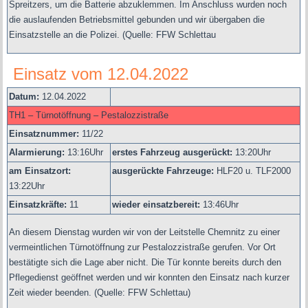
Spreitzers, um die Batterie abzuklemmen. Im Anschluss wurden noch
die auslaufenden Betriebsmittel gebunden und wir übergaben die
Einsatzstelle an die Polizei.
(Quelle: FFW Schlettau
Einsatz vom 12.04.2022
Datum:
12.04.2022
TH1 – Türnotöffnung – Pestalozzistraße
Einsatznummer:
11/22
Alarmierung:
13
:16Uhr
erstes Fahrzeug ausgerückt:
13:20Uhr
am Einsatzort:
ausgerückte Fahrzeuge:
HLF20 u. TLF2000
13:22Uhr
Einsatzkräfte:
11
wieder einsatzbereit:
13:46Uhr
An diesem Dienstag wurden wir von der Leitstelle Chemnitz zu einer
vermeintlichen Türnotöffnung zur Pestalozzistraße gerufen. Vor Ort
bestätigte sich die Lage aber nicht. Die Tür konnte bereits durch den
Pflegedienst geöffnet werden und wir konnten den Einsatz nach kurzer
Zeit wieder beenden.
(Quelle: FFW Schlettau)