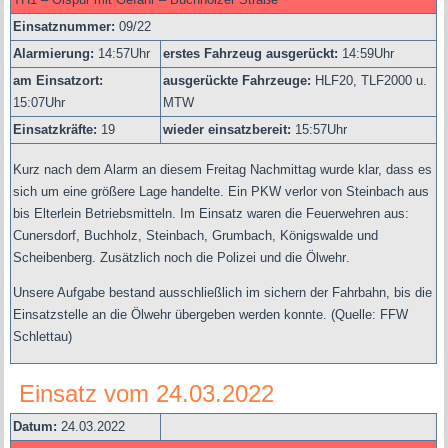
Einsatznummer:
09/22
Alarmierung:
14
:57Uhr
erstes Fahrzeug ausgerückt:
14:59Uhr
am Einsatzort:
ausgerückte Fahrzeuge:
HLF20, TLF2000 u.
15:07Uhr
MTW
Einsatzkräfte:
19
wieder einsatzbereit:
15:57Uhr
Kurz nach dem Alarm an diesem Freitag Nachmittag wurde klar, dass es
sich um eine größere Lage handelte. Ein PKW verlor von Steinbach aus
bis Elterlein Betriebsmitteln. Im Einsatz waren die Feuerwehren aus:
Cunersdorf,
Buchholz, Steinbach, Grumbach, Königswalde und
Scheibenberg. Zusätzlich noch die Polizei und die Ölwehr
.
Unsere Aufgabe bestand ausschließlich im sichern der Fahrbahn, bis die
Einsatzstelle an die Ölwehr übergeben werden konnte.
(Quelle: FFW
Schlettau)
Einsatz vom 24.03.2022
Datum:
24.03.2022