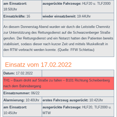
am Einsatzort:
ausgerückte Fahrzeuge:
HLF20 u.
TLF2000
18:50Uhr
Einsatzkräfte:
16
wieder einsatzbereit:
19:44Uhr
An diesem Donnerstag Abend wurden wir durch die Leitstelle Chemnitz
zur Unterstützung des Rettungsdienst auf die Schwarzenberger Straße
gerufen. Der Rettungsdienst und ein Notarzt hatten den Patienten bereits
stabilisiert, sodass dieser nach kurzer Zeit und mittels Muskelkraft in
den RTW verbracht werden konnte.
(Quelle: FFW Schlettau)
Einsatz vom 17.02.2022
Datum:
17.02.2022
TH1 – Baum droht auf Straße zu fallen – B101 Richtung Scheibenberg
nach dem Bahnübergang
Einsatznummer:
06/22
Alarmierung:
10
:40Uhr
erstes Fahrzeug ausgerückt:
10:42Uhr
am Einsatzort:
ausgerückte Fahrzeuge:
HLF20,
TLF2000 u.
10:45Uhr
MTW