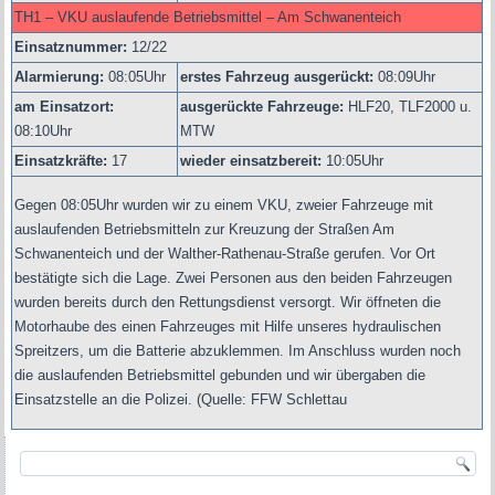
TH1 – VKU auslaufende Betriebsmittel – Am Schwanenteich
Einsatznummer:
12/22
Alarmierung:
08
:05Uhr
erstes Fahrzeug ausgerückt:
08:09Uhr
am Einsatzort:
ausgerückte Fahrzeuge:
HLF20, TLF2000 u.
08:10Uhr
MTW
Einsatzkräfte:
17
wieder einsatzbereit:
10:05Uhr
Gegen 08:05Uhr wurden wir zu einem VKU, zweier Fahrzeuge mit
auslaufenden Betriebsmitteln zur Kreuzung der Straßen Am
Schwanenteich und der Walther-Rathenau-Straße gerufen. Vor Ort
bestätigte sich die Lage. Zwei Personen aus den beiden Fahrzeugen
wurden bereits durch den Rettungsdienst versorgt. Wir öffneten die
Motorhaube des einen Fahrzeuges mit Hilfe unseres hydraulischen
Spreitzers, um die Batterie abzuklemmen. Im Anschluss wurden noch
die auslaufenden Betriebsmittel gebunden und wir übergaben die
Einsatzstelle an die Polizei.
(Quelle: FFW Schlettau