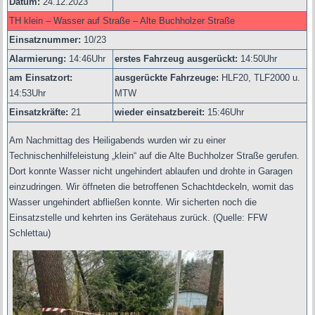
Datum:
24.12.2023
TH klein – Wasser auf Straße – Alte Buchholzer Straße
Einsatznummer:
10/23
Alarmierung:
14
:46Uhr
erstes Fahrzeug ausgerückt:
14:50Uhr
am Einsatzort:
ausgerückte Fahrzeuge:
HLF20, TLF2000 u.
14:53Uhr
MTW
Einsatzkräfte:
21
wieder einsatzbereit:
15:46Uhr
Am Nachmittag des Heiligabends wurden wir zu einer
Technischenhilfeleistung „klein“ auf die Alte Buchholzer Straße gerufen.
Dort konnte Wasser nicht ungehindert ablaufen und drohte in Garagen
einzudringen. Wir öffneten die betroffenen Schachtdeckeln, womit das
Wasser ungehindert abfließen konnte. Wir sicherten noch die
Einsatzstelle und kehrten ins Gerätehaus zurück.
(Quelle: FFW
Schlettau)