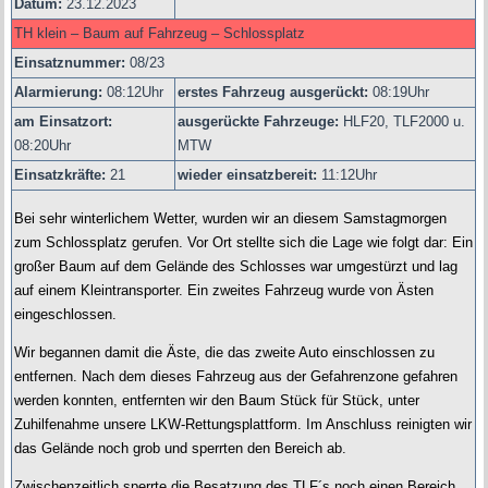
Datum:
23.12.2023
TH klein – Baum auf Fahrzeug – Schlossplatz
Einsatznummer:
08/23
Alarmierung:
08
:12Uhr
erstes Fahrzeug ausgerückt:
08:19Uhr
am Einsatzort:
ausgerückte Fahrzeuge:
HLF20, TLF2000 u.
08:20Uhr
MTW
Einsatzkräfte:
21
wieder einsatzbereit:
11:12Uhr
Bei sehr winterlichem Wetter, wurden wir an diesem Samstagmorgen
zum Schlossplatz gerufen. Vor Ort stellte sich die Lage wie folgt dar: Ein
großer Baum auf dem Gelände des Schlosses war umgestürzt und lag
auf einem Kleintransporter. Ein zweites Fahrzeug wurde von Ästen
eingeschlossen.
Wir begannen damit die Äste, die das zweite Auto einschlossen zu
entfernen. Nach dem dieses Fahrzeug aus der Gefahrenzone gefahren
werden konnten, entfernten wir den Baum Stück für Stück, unter
Zuhilfenahme unsere LKW-Rettungsplattform. Im Anschluss reinigten wir
das Gelände noch grob und sperrten den Bereich ab.
Zwischenzeitlich sperrte die Besatzung des TLF´s noch einen Bereich