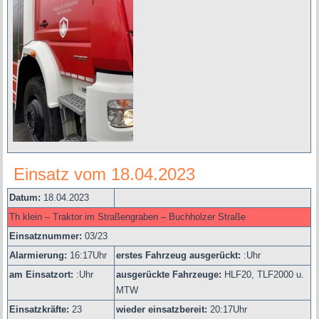
Einsatz vom 18.04.2023
Datum:
18.04.2023
Th klein – Traktor im Straßengraben – Buchholzer Straße
Einsatznummer:
03/23
Alarmierung:
16
:17Uhr
erstes Fahrzeug ausgerückt:
:Uhr
am Einsatzort:
:Uhr
ausgerückte Fahrzeuge:
HLF20, TLF2000 u.
MTW
Einsatzkräfte:
23
wieder einsatzbereit:
20:17Uhr