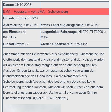
Datum: 19
.10.2023
BMA – Feueralarm von BMA – Scheibenberg
Einsatznummer:
07/23
Alarmierung:
08
:50Uhr
erstes Fahrzeug ausgerückt:
08:57Uhr
am Einsatzort:
ausgerückte Fahrzeuge:
HLF20, TLF2000 u.
09:02Uhr
MTW
Einsatzkräfte:
17
wieder einsatzbereit:
09:50Uhr
Zusammen mit den Feuerwehren aus Scheibenberg, Oberscheibe und
Crottendorf, dem zuständig Kreisbrandmeister und der Polizei, wurden
wir an diesem Donnerstag Morgen auf den Scheibenberg gerufen.
Auslöser für den Einsatz war ein automatischer Feueralarm der
Brandmeldeanlage des Gebäudes. Da die Kameraden aus
Scheibenberg, nach Absuchen des betroffenen Bereiches keine
Feststellung machen konnten, Rückten wir nach kurzer Zeit aus dem
Bereitstellungsraum wieder ab. Danke an alle Kameraden für ihre
Einsatzbereitschaft.
(Quelle: FFW Schlettau)