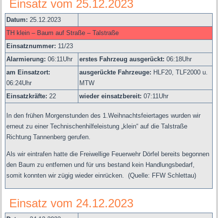
Einsatz vom 25.12.2023
Datum:
25.12.2023
TH klein – Baum auf Straße – Talstraße
Einsatznummer:
11/23
Alarmierung:
06
:11Uhr
erstes Fahrzeug ausgerückt:
06:18Uhr
am Einsatzort:
ausgerückte Fahrzeuge:
HLF20, TLF2000 u.
06:24Uhr
MTW
Einsatzkräfte:
22
wieder einsatzbereit:
07:11Uhr
In den frühen Morgenstunden des 1.Weihnachtsfeiertages wurden wir
erneut zu einer Technischenhilfeleistung „klein“ auf die Talstraße
Richtung Tannenberg gerufen.
Als wir eintrafen hatte die Freiwellige Feuerwehr Dörfel bereits begonnen
den Baum zu entfernen und für uns bestand kein Handlungsbedarf,
somit konnten wir zügig wieder einrücken.
(Quelle: FFW Schlettau)
Einsatz vom 24.12.2023