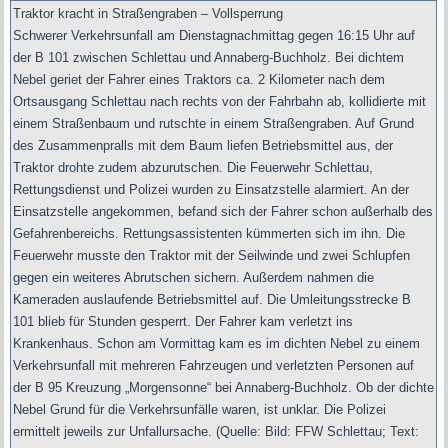
Traktor kracht in Straßengraben – Vollsperrung
Schwerer Verkehrsunfall am Dienstagnachmittag gegen 16:15 Uhr auf
der B 101 zwischen Schlettau und Annaberg-Buchholz. Bei dichtem
Nebel geriet der Fahrer eines Traktors ca. 2 Kilometer nach dem
Ortsausgang Schlettau nach rechts von der Fahrbahn ab, kollidierte mit
einem Straßenbaum und rutschte in einem Straßengraben. Auf Grund
des Zusammenpralls mit dem Baum liefen Betriebsmittel aus, der
Traktor drohte zudem abzurutschen. Die Feuerwehr Schlettau,
Rettungsdienst und Polizei wurden zu Einsatzstelle alarmiert. An der
Einsatzstelle angekommen, befand sich der Fahrer schon außerhalb des
Gefahrenbereichs. Rettungsassistenten kümmerten sich im ihn. Die
Feuerwehr musste den Traktor mit der Seilwinde und zwei Schlupfen
gegen ein weiteres Abrutschen sichern. Außerdem nahmen die
Kameraden auslaufende Betriebsmittel auf. Die Umleitungsstrecke B
101 blieb für Stunden gesperrt. Der Fahrer kam verletzt ins
Krankenhaus. Schon am Vormittag kam es im dichten Nebel zu einem
Verkehrsunfall mit mehreren Fahrzeugen und verletzten Personen auf
der B 95 Kreuzung „Morgensonne“ bei Annaberg-Buchholz. Ob der dichte
Nebel Grund für die Verkehrsunfälle waren, ist unklar. Die Polizei
ermittelt jeweils zur Unfallursache.
(
Quelle: Bild: FFW Schlettau; Text: