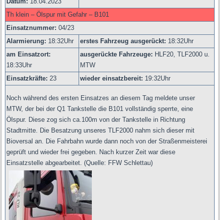
Datum:
18.04.2023
Th klein – Ölspur mit Gefahr – B101
Einsatznummer:
04/23
Alarmierung:
18
:32Uhr
erstes Fahrzeug ausgerückt:
18:32Uhr
am Einsatzort:
ausgerückte Fahrzeuge:
HLF20, TLF2000 u.
18:33Uhr
MTW
Einsatzkräfte:
23
wieder einsatzbereit:
19:32Uhr
Noch während des ersten Einsatzes an diesem Tag meldete unser
MTW, der bei der Q1 Tankstelle die B101 vollständig sperrte, eine
Ölspur. Diese zog sich ca.100m von der Tankstelle in Richtung
Stadtmitte. Die Besatzung unseres TLF2000 nahm sich dieser mit
Bioversal an. Die Fahrbahn wurde dann noch von der Straßenmeisterei
geprüft und wieder frei gegeben. Nach kurzer Zeit war diese
Einsatzstelle abgearbeitet.
(
Quelle: FFW Schlettau)