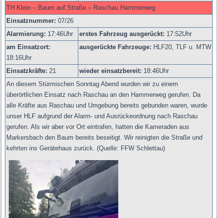
TH Klein – Baum auf Straße – Raschau Hammerweg
Einsatznummer:
07/26
Alarmierung:
17:46
Uhr
erstes Fahrzeug ausgerückt:
17:52Uhr
am Einsatzort:
ausgerückte Fahrzeuge:
HLF20, TLF u. MTW
18:16Uhr
Einsatzkräfte:
21
wieder einsatzbereit:
18:46Uhr
An diesem Stürmischen Sonntag Abend wurden wir zu einem
überörtlichen Einsatz nach Raschau an den Hammerweg gerufen. Da
alle Kräfte aus Raschau und Umgebung bereits gebunden waren, wurde
unser HLF aufgrund der Alarm- und Ausrückeordnung nach Raschau
gerufen. Als wir aber vor Ort eintrafen, hatten die Kameraden aus
Markersbach den Baum bereits beseitigt. Wir reinigten die Straße und
kehrten ins Gerätehaus zurück. (Quelle: FFW Schlettau)