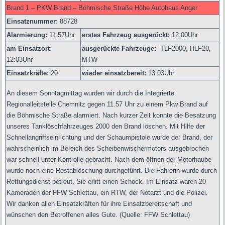
Brand 1 – PKW Brand – Böhmische Straße Höhe Autohaus Anger
Einsatznummer:
88728
Alarmierung:
11
:57Uhr
erstes Fahrzeug ausgerückt:
12:00Uhr
am Einsatzort:
ausgerückte Fahrzeuge:
TLF2000, HLF20,
12:03Uhr
MTW
Einsatzkräfte:
20
wieder einsatzbereit:
13:03Uhr
An diesem Sonntagmittag wurden wir durch die Integrierte
Regionalleitstelle Chemnitz gegen 11.57 Uhr zu einem Pkw Brand auf
die Böhmische Straße alarmiert. Nach kurzer Zeit konnte die Besatzung
unseres Tanklöschfahrzeuges 2000 den Brand löschen. Mit Hilfe der
Schnellangriffseinrichtung und der Schaumpistole wurde der Brand, der
wahrscheinlich im Bereich des Scheibenwischermotors ausgebrochen
war schnell unter Kontrolle gebracht. Nach dem öffnen der Motorhaube
wurde noch eine Restablöschung durchgeführt. Die Fahrerin wurde durch
Rettungsdienst betreut, Sie erlitt einen Schock. Im Einsatz waren 20
Kameraden der FFW Schlettau, ein RTW, der Notarzt und die Polizei.
Wir danken allen Einsatzkräften für ihre Einsatzbereitschaft und
wünschen den Betroffenen alles Gute. (Quelle: FFW Schlettau)