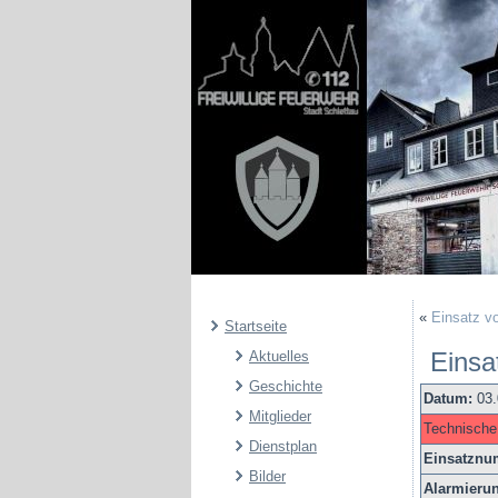
«
Einsatz v
Startseite
Einsa
Aktuelles
Geschichte
Datum:
03
Mitglieder
Technische
Dienstplan
Einsatznu
Bilder
Alarmieru