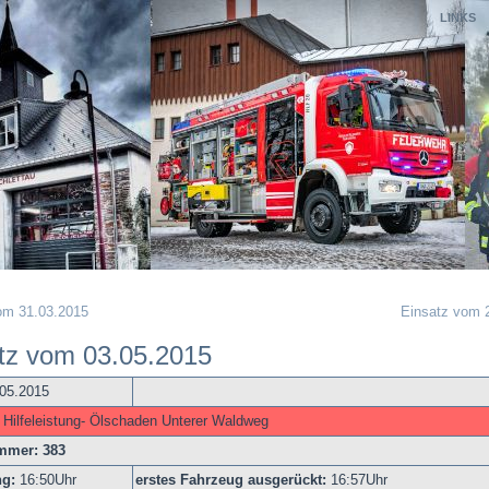
LINKS
om 31.03.2015
Einsatz vom 
tz vom 03.05.2015
.05.2015
 Hilfeleistung- Ölschaden Unterer Waldweg
mmer: 383
ng:
16
:50Uhr
erstes Fahrzeug ausgerückt:
16:57Uhr