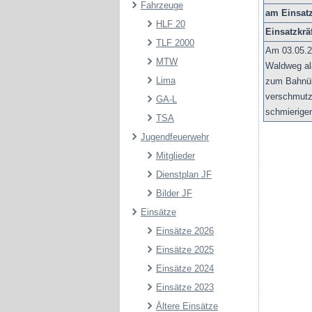
Fahrzeuge
am Einsat
HLF 20
Einsatzkräf
TLF 2000
Am 03.05.20
MTW
Waldweg ala
Lima
zum Bahnüb
verschmutz
GA-L
schmierigen
TSA
Jugendfeuerwehr
Mitglieder
Dienstplan JF
Bilder JF
Einsätze
Einsätze 2026
Einsätze 2025
Einsätze 2024
Einsätze 2023
Ältere Einsätze