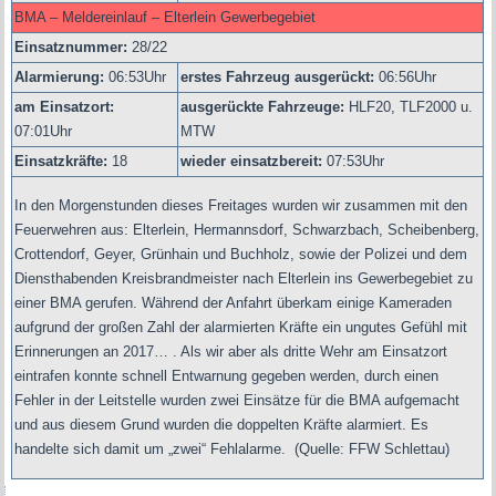
BMA – Meldereinlauf – Elterlein Gewerbegebiet
Einsatznummer:
28/22
Alarmierung:
06
:53Uhr
erstes Fahrzeug ausgerückt:
06:56Uhr
am Einsatzort:
ausgerückte Fahrzeuge:
HLF20, TLF2000 u.
07:01Uhr
MTW
Einsatzkräfte:
18
wieder einsatzbereit:
07:53Uhr
In den Morgenstunden dieses Freitages wurden wir zusammen mit den
Feuerwehren aus: Elterlein, Hermannsdorf, Schwarzbach, Scheibenberg,
Crottendorf, Geyer, Grünhain und Buchholz, sowie der Polizei und dem
Diensthabenden Kreisbrandmeister nach Elterlein ins Gewerbegebiet zu
einer BMA gerufen. Während der Anfahrt überkam einige Kameraden
aufgrund der großen Zahl der alarmierten Kräfte ein ungutes Gefühl mit
Erinnerungen an 2017… . Als wir aber als dritte Wehr am Einsatzort
eintrafen konnte schnell Entwarnung gegeben werden, durch einen
Fehler in der Leitstelle wurden zwei Einsätze für die BMA aufgemacht
und aus diesem Grund wurden die doppelten Kräfte alarmiert. Es
handelte sich damit um „zwei“ Fehlalarme.
(
Quelle: FFW Schlettau)