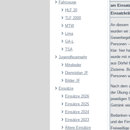
Fahrzeuge
am Einsatz
HLF 20
Einsatzkrä
TLF 2000
An diesem 
MTW
wurden wir
Lima
Gewerbegebi
GA-L
Personen –
TSA
klar: hier
wurde mit 
Jugendfeuerwehr
aus Dörfel 
Mitglieder
Zisterne. B
Dienstplan JF
Personen w
Bilder JF
Nach dem a
Einsätze
der Übung d
Einsätze 2026
jeweiligen 
Einsätze 2025
Getränk wie
Einsätze 2024
Bedanken wo
Einsätze 2023
und der Fir
Ältere Einsätze
Freiweillig