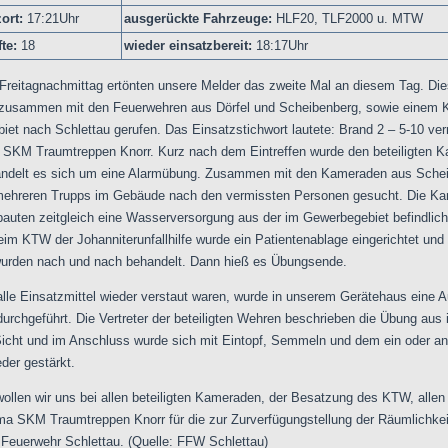
ort:
17:21Uhr
ausgerückte Fahrzeuge:
HLF20, TLF2000 u. MTW
fte:
18
wieder einsatzbereit:
18:17Uhr
Freitagnachmittag ertönten unsere Melder das zweite Mal an diesem Tag. Di
 zusammen mit den Feuerwehren aus Dörfel und Scheibenberg, sowie einem 
et nach Schlettau gerufen. Das Einsatzstichwort lautete: Brand 2 – 5-10 ve
 SKM Traumtreppen Knorr. Kurz nach dem Eintreffen wurde den beteiligten 
 handelt es sich um eine Alarmübung. Zusammen mit den Kameraden aus Sche
mehreren Trupps im Gebäude nach den vermissten Personen gesucht. Die K
bauten zeitgleich eine Wasserversorgung aus der im Gewerbegebiet befindlic
eim KTW der Johanniterunfallhilfe wurde ein Patientenablage eingerichtet und 
urden nach und nach behandelt. Dann hieß es Übungsende.
lle Einsatzmittel wieder verstaut waren, wurde in unserem Gerätehaus eine 
urchgeführt. Die Vertreter der beteiligten Wehren beschrieben die Übung aus i
Sicht und im Anschluss wurde sich mit Eintopf, Semmeln und dem ein oder a
der gestärkt.
llen wir uns bei allen beteiligten Kameraden, der Besatzung des KTW, allen
ma SKM Traumtreppen Knorr für die zur Zurverfügungstellung der Räumlichkei
e Feuerwehr Schlettau.
(
Quelle: FFW Schlettau)