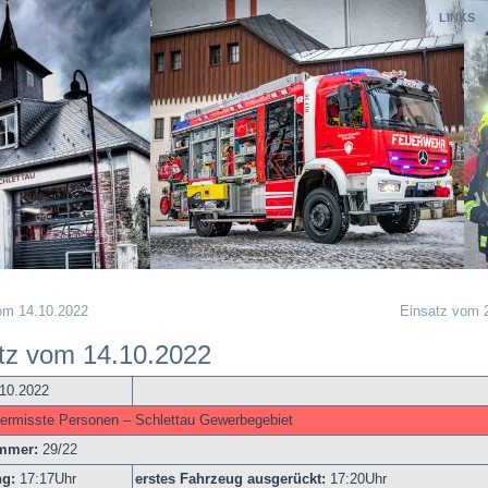
LINKS
om 14.10.2022
Einsatz vom 
tz vom 14.10.2022
.10.2022
vermisste Personen – Schlettau Gewerbegebiet
ummer:
29/22
ng:
17
:17Uhr
erstes Fahrzeug ausgerückt:
17:20Uhr