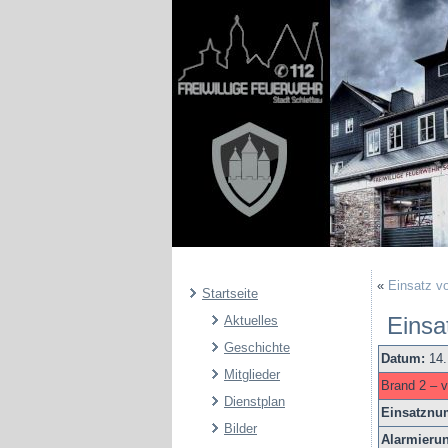
«
Einsatz v
Startseite
Einsa
Aktuelles
Geschichte
Datum:
14
Mitglieder
Brand 2 – 
Dienstplan
Einsatzn
Bilder
Alarmieru