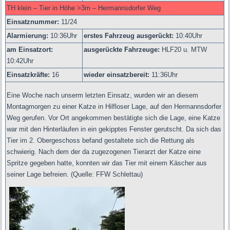
TH klein – Tier in Höhe >3m – Hermannsdorfer Weg
Einsatznummer:
11/24
Alarmierung:
10
:36Uhr
erstes Fahrzeug ausgerückt:
10:40Uhr
am Einsatzort:
ausgerückte Fahrzeuge:
HLF20 u. MTW
10:42Uhr
Einsatzkräfte:
16
wieder einsatzbereit:
11:36Uhr
Eine Woche nach unserm letzten Einsatz, wurden wir an diesem
Montagmorgen zu einer Katze in Hilfloser Lage, auf den Hermannsdorfer
Weg gerufen. Vor Ort angekommen bestätigte sich die Lage, eine Katze
war mit den Hinterläufen in ein gekipptes Fenster gerutscht. Da sich das
Tier im 2. Obergeschoss befand gestaltete sich die Rettung als
schwierig. Nach dem der da zugezogenen Tierarzt der Katze eine
Spritze gegeben hatte, konnten wir das Tier mit einem Käscher aus
seiner Lage befreien.
(Quelle: FFW Schlettau)