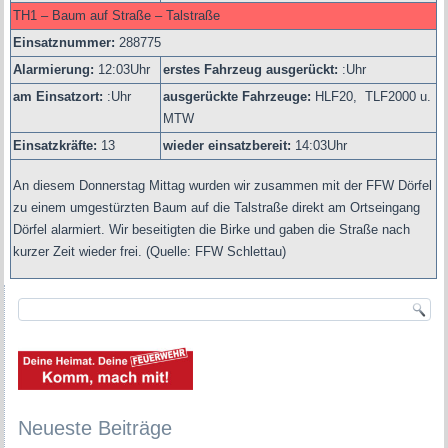
TH1 – Baum auf Straße – Talstraße
Einsatznummer:
288775
Alarmierung:
12
:03Uhr
erstes Fahrzeug ausgerückt:
:Uhr
am Einsatzort:
:Uhr
ausgerückte Fahrzeuge:
HLF20,
TLF2000 u.
MTW
Einsatzkräfte:
13
wieder einsatzbereit:
14:03Uhr
An diesem Donnerstag Mittag wurden wir zusammen mit der FFW Dörfel
zu einem umgestürzten Baum auf die Talstraße direkt am Ortseingang
Dörfel alarmiert. Wir beseitigten die Birke und gaben die Straße nach
kurzer Zeit wieder frei.
(Quelle: FFW Schlettau)
Neueste Beiträge