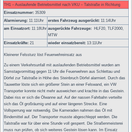
TH1 – Auslaufende Betriebsmittel nach VKU – Talstraße in Richtung
Einsatznummer:
35309
Alarmierung:
11
:11Uhr
erstes Fahrzeug ausgerückt:
11:14Uhr
am Einsatzort:
11:18Uhr
ausgerückte Fahrzeuge:
HLF20, TLF2000,
MTW
Einsatzkräfte:
21
wieder einsatzbereit:
13:11Uhr
Kleinerer Felssturz löst Feuerwehreinsatz aus
Zu einem Verkehrsunfall mit auslaufenden Betriebsmittel wurden am
Samstagvormittag gegen 11 Uhr die Feuerwehren aus Schlettau und
Dörfel zur Talstraße in Höhe des Steinbruch Dörfel alarmiert. Durch das
Tauwetter löste sich ein größerer Stein an einer Felswand, ein VW
Transporter konnte nicht mehr ausweichen und krachte in das Gestein.
Dabei riss er si
ch die Ölwanne auf. Auf der nassen Fahrbahn verteilte
sich das Öl großräumig und auf einer längeren Strecke. Eine
Vollsperrung war notwendig. Die Kameraden nahmen das Öl mit
Bindemittel auf. Der Transporter musste abgeschleppt werden. Die
Talstraße war für über eine Stunde voll gesperrt. Die Straßenmeisterei
muss nun prüfen, ob sich weiteres Gestein lösen kann. Im Einsatz