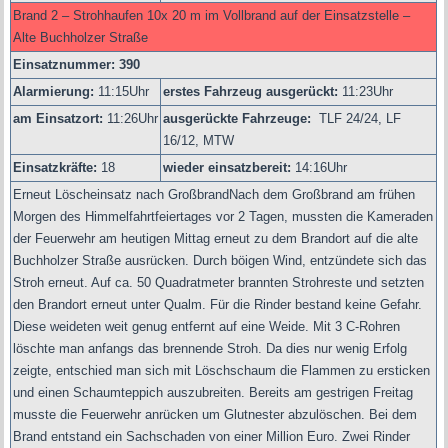
Brand 2 – Strohhaufen 10x 20 m im Vollbrand auf der Einsatzstelle –
Alte Buchholzer Straße
Einsatznummer: 390
Alarmierung:
11
:15Uhr
erstes Fahrzeug ausgerückt:
11:23Uhr
am Einsatzort:
11:26Uhr
ausgerückte Fahrzeuge:
TLF 24/24, LF
16/12, MTW
Einsatzkräfte:
18
wieder einsatzbereit:
14:16Uhr
Erneut Löscheinsatz nach GroßbrandNach dem Großbrand am frühen
Morgen des Himmelfahrtfeiertages vor 2 Tagen, mussten die Kameraden
der Feuerwehr am heutigen Mittag erneut zu dem Brandort auf die alte
Buchholzer Straße ausrücken. Durch böigen Wind, entzündete sich das
Stroh erneut. Auf ca. 50 Quadratmeter brannten Strohreste und setzten
den Brandort erneut unter Qualm. Für die Rinder bestand keine Gefahr.
Diese weideten weit genug entfernt auf eine Weide. Mit 3 C-Rohren
lösc
hte man anfangs das brennende Stroh. Da dies nur wenig Erfolg
zeigte, entschied man sich mit Löschschaum die Flammen zu ersticken
und einen Schaumteppich auszubreiten. Bereits am gestrigen Freitag
musste die Feuerwehr anrücken um Glutnester abzulöschen. Bei dem
Brand entstand ein Sachschaden von einer Million Euro. Zwei Rinder