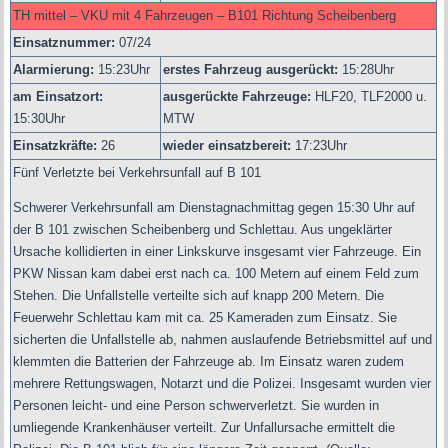
TH mittel – VKU mit 4 Fahrzeugen – B101 Richtung Scheibenberg
Einsatznummer:
07/24
Alarmierung:
15
:23Uhr
erstes Fahrzeug ausgerückt:
15:28Uhr
am Einsatzort:
ausgerückte Fahrzeuge:
HLF20, TLF2000 u.
15:30Uhr
MTW
Einsatzkräfte:
26
wieder einsatzbereit:
17:23Uhr
Fünf Verletzte bei Verkehrsunfall auf B 101
Schwerer Verkehrsunfall am Dienstagnachmittag gegen 15:30 Uhr auf
der B 101 zwischen Scheibenberg und Schlettau. Aus ungeklärter
Ursache kollidierten in einer Linkskurve insgesamt vier Fahrzeuge. Ein
PKW Nissan kam dabei erst nach ca. 100 Metern auf einem Feld zum
Stehen. Die Unfallstelle verteilte sich auf knapp 200 Metern. Die
Feuerwehr Schlettau kam mit ca. 25 Kameraden zum Einsatz. Sie
sicherten die Unfallstelle ab, nahmen auslaufende Betriebsmittel auf und
klemmten die Batterien der Fahrzeuge ab. Im Einsatz waren zudem
mehrere Rettungswagen, Notarzt und die Polizei. Insgesamt wurden vier
Personen leicht- und eine Person schwerverletzt. Sie wurden in
umliegende Krankenhäuser verteilt. Zur Unfallursache ermittelt die